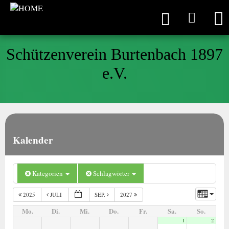
Schützenverein Burtenbach 1897
e.V.
Kalender
Kategorien
Schlagwörter
2025
JULI
SEP.
2027
Mo.
Di.
Mi.
Do.
Fr.
Sa.
So.
1
2