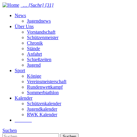
…
[Suche]
[31]
News
Jugendnews
Über Uns
Vorstandschaft
Schützenmeister
Chronik
Stände
Anfahrt
Schießzeiten
Jugend
Sport
Könige
Vereinsmeisterschaft
Rundenwettkampf
Sommer­biathlon
Kalender
Schützenkalender
Jugendkalender
RWK Kalender
Suchen
Suchen