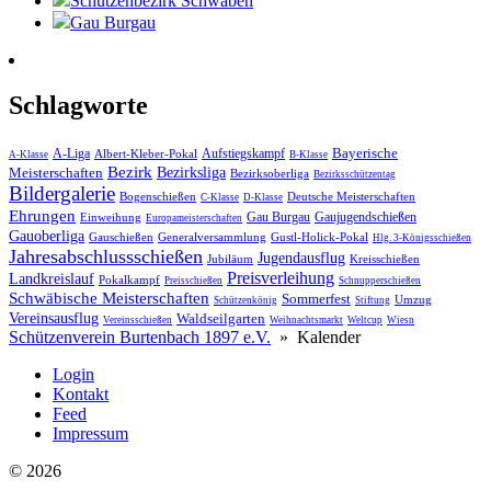
Schützenbezirk Schwaben
Gau Burgau
Schlagworte
Bayerische
A-Liga
Aufstiegskampf
Albert-Kleber-Pokal
A-Klasse
B-Klasse
Bezirk
Meisterschaften
Bezirksliga
Bezirksoberliga
Bezirksschützentag
Bildergalerie
Bogenschießen
Deutsche Meisterschaften
C-Klasse
D-Klasse
Ehrungen
Gau Burgau
Gaujugendschießen
Einweihung
Europameisterschaften
Gauoberliga
Gauschießen
Generalversammlung
Gustl-Holick-Pokal
Hlg. 3-Königsschießen
Jahres­abschluss­schießen
Jugendausflug
Jubiläum
Kreisschießen
Preisverleihung
Landkreislauf
Pokalkampf
Preisschießen
Schnupperschießen
Schwäbische Meisterschaften
Sommerfest
Umzug
Schützenkönig
Stiftung
Vereinsausflug
Waldseilgarten
Vereinsschießen
Weihnachtsmarkt
Weltcup
Wiesn
Schützenverein Burtenbach 1897 e.V.
»
Kalender
Login
Kontakt
Feed
Impressum
© 2026