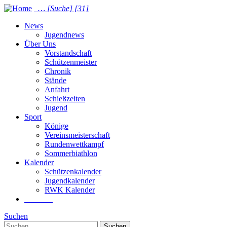
…
[Suche]
[31]
News
Jugendnews
Über Uns
Vorstandschaft
Schützenmeister
Chronik
Stände
Anfahrt
Schießzeiten
Jugend
Sport
Könige
Vereinsmeisterschaft
Rundenwettkampf
Sommer­biathlon
Kalender
Schützenkalender
Jugendkalender
RWK Kalender
Suchen
Suchen