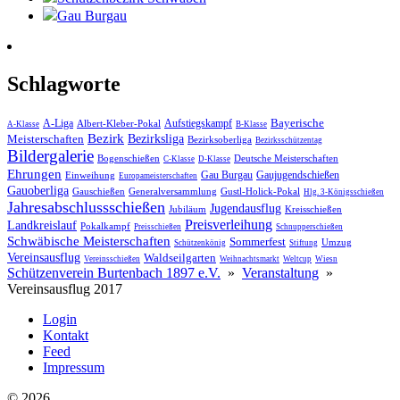
Gau Burgau
Schlagworte
Bayerische
A-Liga
Aufstiegskampf
Albert-Kleber-Pokal
A-Klasse
B-Klasse
Bezirk
Meisterschaften
Bezirksliga
Bezirksoberliga
Bezirksschützentag
Bildergalerie
Bogenschießen
Deutsche Meisterschaften
C-Klasse
D-Klasse
Ehrungen
Gau Burgau
Gaujugendschießen
Einweihung
Europameisterschaften
Gauoberliga
Gauschießen
Generalversammlung
Gustl-Holick-Pokal
Hlg. 3-Königsschießen
Jahres­abschluss­schießen
Jugendausflug
Jubiläum
Kreisschießen
Preisverleihung
Landkreislauf
Pokalkampf
Preisschießen
Schnupperschießen
Schwäbische Meisterschaften
Sommerfest
Umzug
Schützenkönig
Stiftung
Vereinsausflug
Waldseilgarten
Vereinsschießen
Weihnachtsmarkt
Weltcup
Wiesn
Schützenverein Burtenbach 1897 e.V.
»
Veranstaltung
»
Vereinsausflug 2017
Login
Kontakt
Feed
Impressum
© 2026