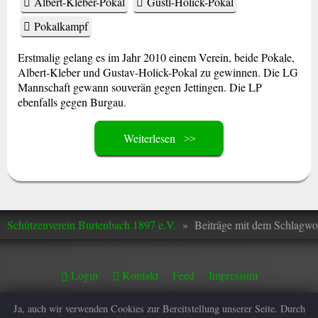
Albert-Kleber-Pokal
Gustl-Holick-Pokal
Pokalkampf
Erstmalig gelang es im Jahr 2010 einem Verein, beide Pokale,
Albert-Kleber und Gustav-Holick-Pokal zu gewinnen. Die LG
Mannschaft gewann souverän gegen Jettingen. Die LP
ebenfalls gegen Burgau.
Weiterlesen
Schützenverein Burtenbach 1897 e.V.
»
Beiträge mit dem Schlagwo
Login
Kontakt
Feed
Impressum
© 2026
Ja, auch wir verwenden Cookies zur Bereitstellung unserer Seite. Durch