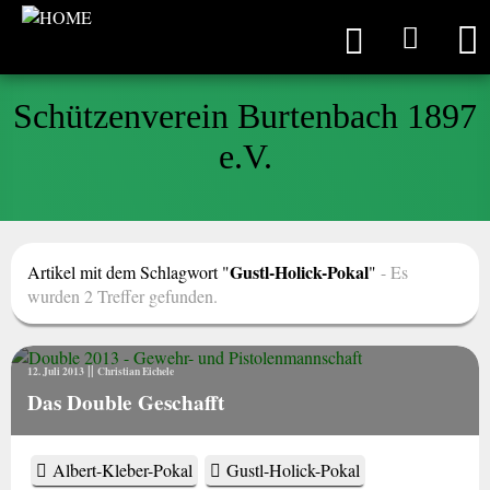
Schützenverein Burtenbach 1897
e.V.
Gustl-Holick-Pokal
Artikel mit dem Schlagwort "
"
- Es
wurden 2 Treffer gefunden.
||
12. Juli 2013
Christian Eichele
Das Double Geschafft
Albert-Kleber-Pokal
Gustl-Holick-Pokal