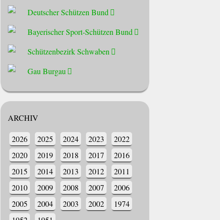
Deutscher Schützen Bund
Bayerischer Sport-Schützen Bund
Schützenbezirk Schwaben
Gau Burgau
ARCHIV
2026
2025
2024
2023
2022
2020
2019
2018
2017
2016
2015
2014
2013
2012
2011
2010
2009
2008
2007
2006
2005
2004
2003
2002
1974
1952
1951