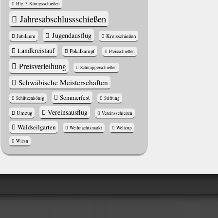
Hlg. 3-Königsschießen
Jahres­abschluss­schießen
Jugendausflug
Jubiläum
Kreisschießen
Landkreislauf
Pokalkampf
Preisschießen
Preisverleihung
Schnupperschießen
Schwäbische Meisterschaften
Sommerfest
Schützenkönig
Stiftung
Vereinsausflug
Umzug
Vereinsschießen
Waldseilgarten
Weihnachtsmarkt
Weltcup
Wiesn