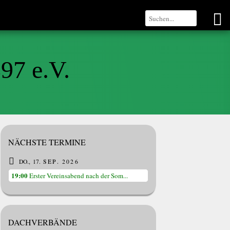
97 e.V.
NÄCHSTE TERMINE
DO.
17
SEP.
2026
19:00
Erster Vereinsabend nach der Som...
DACHVERBÄNDE