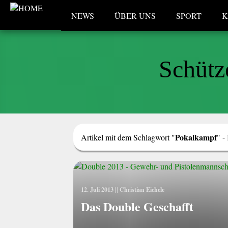
NEWS
ÜBER UNS
SPORT
K
Schütz
Pokalkampf
Artikel mit dem Schlagwort "
"
-
12. Juli 2013
||
Christian Eichele
Das Double Geschafft