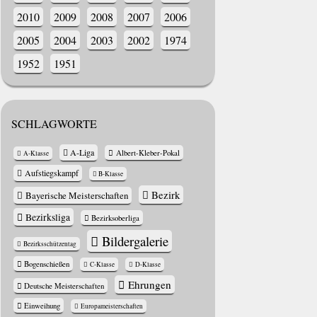
2010
2009
2008
2007
2006
2005
2004
2003
2002
1974
1952
1951
SCHLAGWORTE
A-Liga
Albert-Kleber-Pokal
A-Klasse
Aufstiegskampf
B-Klasse
Bezirk
Bayerische Meisterschaften
Bezirksliga
Bezirksoberliga
Bildergalerie
Bezirksschützentag
Bogenschießen
C-Klasse
D-Klasse
Ehrungen
Deutsche Meisterschaften
Einweihung
Europameisterschaften