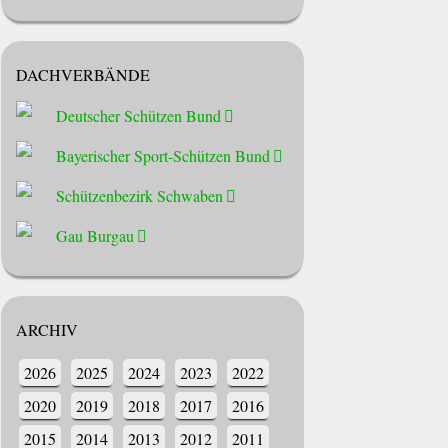
DACHVERBÄNDE
Deutscher Schützen Bund
Bayerischer Sport-Schützen Bund
Schützenbezirk Schwaben
Gau Burgau
ARCHIV
2026
2025
2024
2023
2022
2020
2019
2018
2017
2016
2015
2014
2013
2012
2011