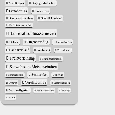
Gau Burgau
Gaujugendschießen
Gauoberliga
Gauschießen
Generalversammlung
Gustl-Holick-Pokal
Hlg. 3-Königsschießen
Jahres­abschluss­schießen
Jugendausflug
Jubiläum
Kreisschießen
Landkreislauf
Pokalkampf
Preisschießen
Preisverleihung
Schnupperschießen
Schwäbische Meisterschaften
Sommerfest
Schützenkönig
Stiftung
Vereinsausflug
Umzug
Vereinsschießen
Waldseilgarten
Weihnachtsmarkt
Weltcup
Wiesn