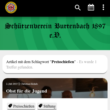
Schützenverein Burtenbach 1897
e.V.
Preisschießen
Artikel mit dem Schlagwort "
"
- Es wurde 1
Treffer gefunden.
||
2. Juli 2015
Christian Eichele
Obst für die Jugend
Preisschießen
Stiftung