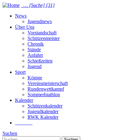
…
[Suche]
[31]
News
Jugendnews
Über Uns
Vorstandschaft
Schützenmeister
Chronik
Stände
Anfahrt
Schießzeiten
Jugend
Sport
Könige
Vereinsmeisterschaft
Rundenwettkampf
Sommer­biathlon
Kalender
Schützenkalender
Jugendkalender
RWK Kalender
Suchen
Suchen