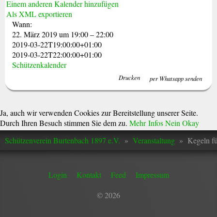
Einem anderen Kalender hinzufügen
Als XML exportieren
Wann:
22. März 2019 um 19:00 – 22:00
2019-03-22T19:00:00+01:00
2019-03-22T22:00:00+01:00
Schützenkalender
Drucken
per Whatsapp senden
Ja, auch wir verwenden Cookies zur Bereitstellung unserer Seite.
Durch Ihren Besuch stimmen Sie dem zu.
Mehr Infos
Nein
Okay
Schützenverein Burtenbach 1897 e.V.
»
Veranstaltung
»
Kegeln fü
Login
Kontakt
Feed
Impressum
© 2026