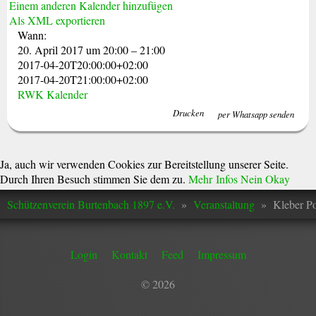
Einem anderen Kalender hinzufügen
Als XML exportieren
Wann:
20. April 2017 um 20:00 – 21:00
2017-04-20T20:00:00+02:00
2017-04-20T21:00:00+02:00
RWK Kalender
Drucken
per Whatsapp senden
Ja, auch wir verwenden Cookies zur Bereitstellung unserer Seite.
Durch Ihren Besuch stimmen Sie dem zu.
Mehr Infos
Nein
Okay
Schützenverein Burtenbach 1897 e.V.
»
Veranstaltung
»
Kleber P
Login
Kontakt
Feed
Impressum
© 2026