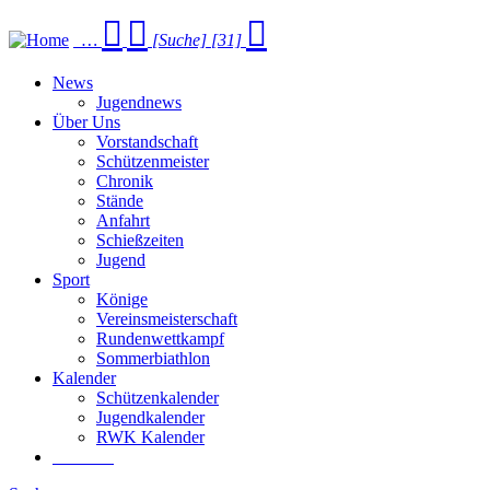
…
[Suche]
[31]
News
Jugendnews
Über Uns
Vorstandschaft
Schützenmeister
Chronik
Stände
Anfahrt
Schießzeiten
Jugend
Sport
Könige
Vereinsmeisterschaft
Rundenwettkampf
Sommer­biathlon
Kalender
Schützenkalender
Jugendkalender
RWK Kalender