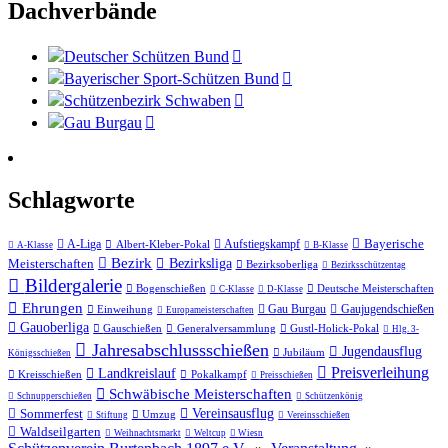
Dachverbände
Deutscher Schützen Bund
Bayerischer Sport-Schützen Bund
Schützenbezirk Schwaben
Gau Burgau
Schlagworte
Bayerische
A-Liga
Aufstiegskampf
Albert-Kleber-Pokal
A-Klasse
B-Klasse
Bezirk
Meisterschaften
Bezirksliga
Bezirksoberliga
Bezirksschützentag
Bildergalerie
Bogenschießen
Deutsche Meisterschaften
C-Klasse
D-Klasse
Ehrungen
Gau Burgau
Gaujugendschießen
Einweihung
Europameisterschaften
Gauoberliga
Gauschießen
Generalversammlung
Gustl-Holick-Pokal
Hlg. 3-
Jahres­abschluss­schießen
Jugendausflug
Jubiläum
Königsschießen
Preisverleihung
Landkreislauf
Kreisschießen
Pokalkampf
Preisschießen
Schwäbische Meisterschaften
Schnupperschießen
Schützenkönig
Sommerfest
Vereinsausflug
Umzug
Stiftung
Vereinsschießen
Waldseilgarten
Weihnachtsmarkt
Weltcup
Wiesn