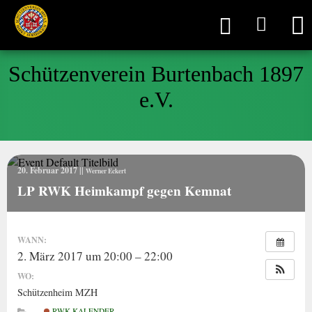
Schützenverein Burtenbach 1897
e.V.
20. Februar 2017
||
Werner Eckert
LP RWK Heimkampf gegen Kemnat
WANN:
2. März 2017 um 20:00 – 22:00
WO:
Schützenheim MZH
RWK KALENDER