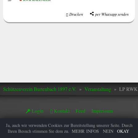
Drucken
per Whatsapp senden
Schützenverein Burtenbach 1897 e.V.
»
Veranstaltung
»
LP RWK 
Login
Kontakt
Feed
Impressum
© 2026
Ja, auch wir verwenden Cookies zur Bereitstellung unserer Seite. Durch
Ihren Besuch stimmen Sie dem zu.
MEHR INFOS
NEIN
OKAY