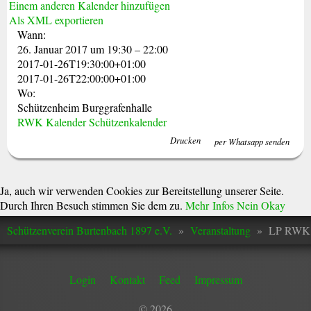
Einem anderen Kalender hinzufügen
Als XML exportieren
Wann:
26. Januar 2017 um 19:30 – 22:00
2017-01-26T19:30:00+01:00
2017-01-26T22:00:00+01:00
Wo:
Schützenheim Burggrafenhalle
RWK Kalender
Schützenkalender
Drucken
per Whatsapp senden
Ja, auch wir verwenden Cookies zur Bereitstellung unserer Seite.
Durch Ihren Besuch stimmen Sie dem zu.
Mehr Infos
Nein
Okay
Schützenverein Burtenbach 1897 e.V.
»
Veranstaltung
»
LP RWK 
Login
Kontakt
Feed
Impressum
© 2026