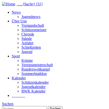
…
[Suche]
[31]
News
Jugendnews
Über Uns
Vorstandschaft
Schützenmeister
Chronik
Stände
Anfahrt
Schießzeiten
Jugend
Sport
Könige
Vereinsmeisterschaft
Rundenwettkampf
Sommer­biathlon
Kalender
Schützenkalender
Jugendkalender
RWK Kalender
Suchen
Suchen