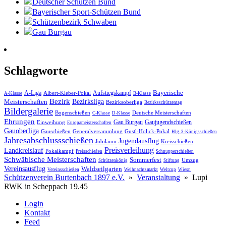
Deutscher Schützen Bund
Bayerischer Sport-Schützen Bund
Schützenbezirk Schwaben
Gau Burgau
Schlagworte
Bayerische
A-Liga
Aufstiegskampf
Albert-Kleber-Pokal
A-Klasse
B-Klasse
Bezirk
Meisterschaften
Bezirksliga
Bezirksoberliga
Bezirksschützentag
Bildergalerie
Bogenschießen
Deutsche Meisterschaften
C-Klasse
D-Klasse
Ehrungen
Gau Burgau
Gaujugendschießen
Einweihung
Europameisterschaften
Gauoberliga
Gauschießen
Generalversammlung
Gustl-Holick-Pokal
Hlg. 3-Königsschießen
Jahres­abschluss­schießen
Jugendausflug
Jubiläum
Kreisschießen
Preisverleihung
Landkreislauf
Pokalkampf
Preisschießen
Schnupperschießen
Schwäbische Meisterschaften
Sommerfest
Umzug
Schützenkönig
Stiftung
Vereinsausflug
Waldseilgarten
Vereinsschießen
Weihnachtsmarkt
Weltcup
Wiesn
Schützenverein Burtenbach 1897 e.V.
»
Veranstaltung
»
Lupi
RWK in Scheppach 19.45
Login
Kontakt
Feed