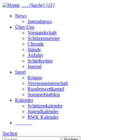
…
[Suche]
[31]
News
Jugendnews
Über Uns
Vorstandschaft
Schützenmeister
Chronik
Stände
Anfahrt
Schießzeiten
Jugend
Sport
Könige
Vereinsmeisterschaft
Rundenwettkampf
Sommer­biathlon
Kalender
Schützenkalender
Jugendkalender
RWK Kalender
Suchen
Suchen