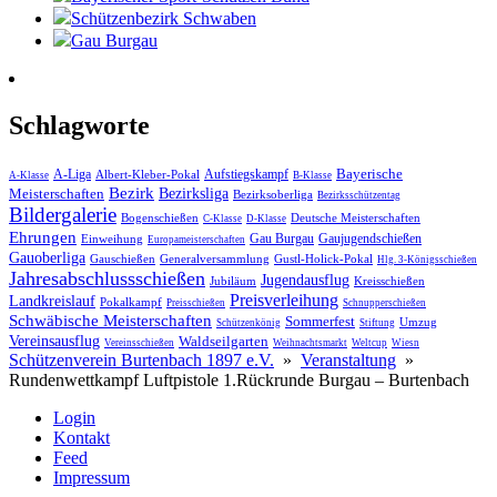
Schützenbezirk Schwaben
Gau Burgau
Schlagworte
Bayerische
A-Liga
Aufstiegskampf
Albert-Kleber-Pokal
A-Klasse
B-Klasse
Bezirk
Meisterschaften
Bezirksliga
Bezirksoberliga
Bezirksschützentag
Bildergalerie
Bogenschießen
Deutsche Meisterschaften
C-Klasse
D-Klasse
Ehrungen
Gau Burgau
Gaujugendschießen
Einweihung
Europameisterschaften
Gauoberliga
Gauschießen
Generalversammlung
Gustl-Holick-Pokal
Hlg. 3-Königsschießen
Jahres­abschluss­schießen
Jugendausflug
Jubiläum
Kreisschießen
Preisverleihung
Landkreislauf
Pokalkampf
Preisschießen
Schnupperschießen
Schwäbische Meisterschaften
Sommerfest
Umzug
Schützenkönig
Stiftung
Vereinsausflug
Waldseilgarten
Vereinsschießen
Weihnachtsmarkt
Weltcup
Wiesn
Schützenverein Burtenbach 1897 e.V.
»
Veranstaltung
»
Rundenwettkampf Luftpistole 1.Rückrunde Burgau – Burtenbach
Login
Kontakt
Feed
Impressum