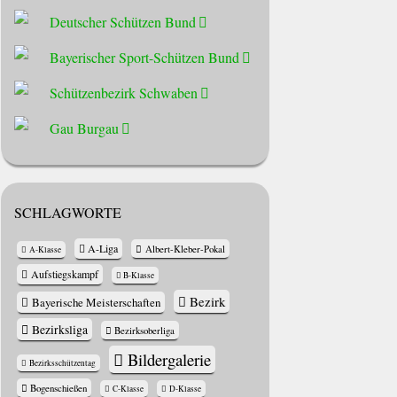
Deutscher Schützen Bund
Bayerischer Sport-Schützen Bund
Schützenbezirk Schwaben
Gau Burgau
SCHLAGWORTE
A-Liga
Albert-Kleber-Pokal
A-Klasse
Aufstiegskampf
B-Klasse
Bezirk
Bayerische Meisterschaften
Bezirksliga
Bezirksoberliga
Bildergalerie
Bezirksschützentag
Bogenschießen
C-Klasse
D-Klasse