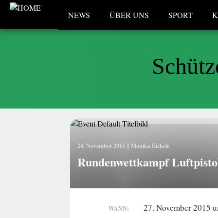
NEWS
ÜBER UNS
SPORT
K
Schütz
24. November 2015
||
Monika Eichele
Rundenwettkampf Luftpisto
27. November 2015 u
WANN: