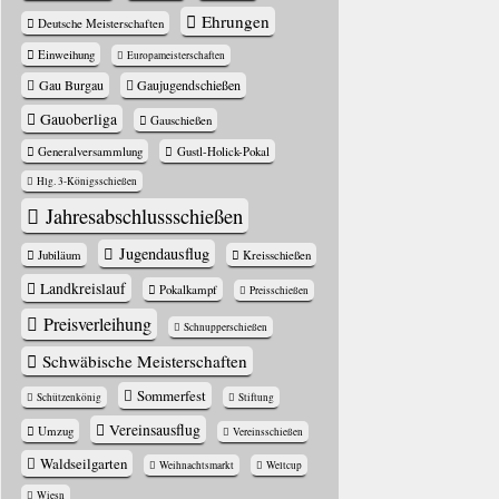
Ehrungen
Deutsche Meisterschaften
Einweihung
Europameisterschaften
Gau Burgau
Gaujugendschießen
Gauoberliga
Gauschießen
Generalversammlung
Gustl-Holick-Pokal
Hlg. 3-Königsschießen
Jahres­abschluss­schießen
Jugendausflug
Jubiläum
Kreisschießen
Landkreislauf
Pokalkampf
Preisschießen
Preisverleihung
Schnupperschießen
Schwäbische Meisterschaften
Sommerfest
Schützenkönig
Stiftung
Vereinsausflug
Umzug
Vereinsschießen
Waldseilgarten
Weihnachtsmarkt
Weltcup
Wiesn