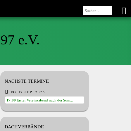
97 e.V.
NÄCHSTE TERMINE
DO.
17
SEP.
2026
19:00
Erster Vereinsabend nach der Som...
DACHVERBÄNDE