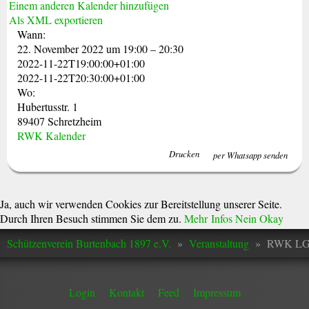
Einem anderen Kalender hinzufügen
Als XML exportieren
Wann:
22. November 2022 um 19:00 – 20:30
2022-11-22T19:00:00+01:00
2022-11-22T20:30:00+01:00
Wo:
Hubertusstr. 1
89407 Schretzheim
RWK Kalender
Drucken
per Whatsapp senden
Ja, auch wir verwenden Cookies zur Bereitstellung unserer Seite.
Durch Ihren Besuch stimmen Sie dem zu.
Mehr Infos
Nein
Okay
Schützenverein Burtenbach 1897 e.V.
»
Veranstaltung
»
RWK LG1
Login
Kontakt
Feed
Impressum