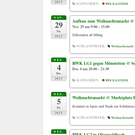
2025
KATEGORIEN:
RWK KALENDER
NOV.
Aufbau zum Weihnachtsmarkt
@ 
29
Nov. 29 um 9:00 – 15:00
Sa.
Dekoration ab Mittag
2025
SCHLAGWÖRTER:
Weihnachtsmarkt
DEZ.
RWK LG1 gegen Mönstetten
@ Sc
4
Dez. 4 um 20:00 – 21:30
Do.
2025
KATEGORIEN:
RWK KALENDER
DEZ.
Weihnachtsmarkt
@ Marktplatz 
5
Kommet zu Speis und Trank zur Schützens
Fr.
2025
SCHLAGWÖRTER:
Weihnachtsmarkt
DEZ.
RWK LG2 in Oberwaldbach