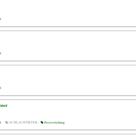
R
R
R
mmer
SCHLAGWÖRTER:
Preisverleihung
R