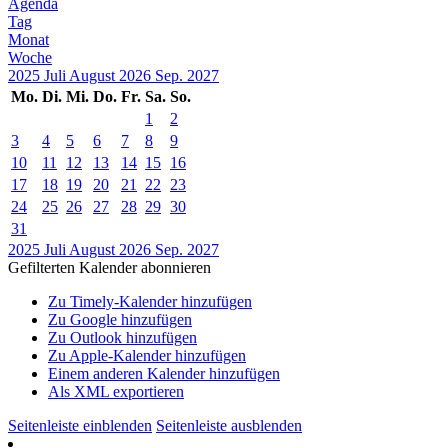
Agenda
Tag
Monat
Woche
2025
Juli
August 2026
Sep.
2027
Mo.
Di.
Mi.
Do.
Fr.
Sa.
So.
1
2
3
4
5
6
7
8
9
10
11
12
13
14
15
16
17
18
19
20
21
22
23
24
25
26
27
28
29
30
31
2025
Juli
August 2026
Sep.
2027
Gefilterten Kalender abonnieren
Zu Timely-Kalender hinzufügen
Zu Google hinzufügen
Zu Outlook hinzufügen
Zu Apple-Kalender hinzufügen
Einem anderen Kalender hinzufügen
Als XML exportieren
Seitenleiste einblenden
Seitenleiste ausblenden