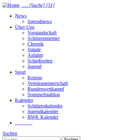
…
[Suche]
[31]
News
Jugendnews
Über Uns
Vorstandschaft
Schützenmeister
Chronik
Stände
Anfahrt
Schießzeiten
Jugend
Sport
Könige
Vereinsmeisterschaft
Rundenwettkampf
Sommer­biathlon
Kalender
Schützenkalender
Jugendkalender
RWK Kalender
Suchen
Suchen