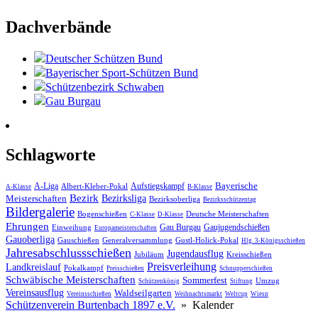
Dachverbände
Deutscher Schützen Bund
Bayerischer Sport-Schützen Bund
Schützenbezirk Schwaben
Gau Burgau
Schlagworte
Bayerische
A-Liga
Aufstiegskampf
Albert-Kleber-Pokal
A-Klasse
B-Klasse
Bezirk
Meisterschaften
Bezirksliga
Bezirksoberliga
Bezirksschützentag
Bildergalerie
Bogenschießen
Deutsche Meisterschaften
C-Klasse
D-Klasse
Ehrungen
Gau Burgau
Gaujugendschießen
Einweihung
Europameisterschaften
Gauoberliga
Gauschießen
Generalversammlung
Gustl-Holick-Pokal
Hlg. 3-Königsschießen
Jahres­abschluss­schießen
Jugendausflug
Jubiläum
Kreisschießen
Preisverleihung
Landkreislauf
Pokalkampf
Preisschießen
Schnupperschießen
Schwäbische Meisterschaften
Sommerfest
Umzug
Schützenkönig
Stiftung
Vereinsausflug
Waldseilgarten
Vereinsschießen
Weihnachtsmarkt
Weltcup
Wiesn
Schützenverein Burtenbach 1897 e.V.
»
Kalender