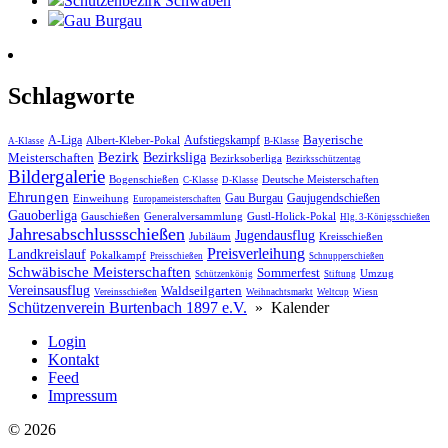
Schützenbezirk Schwaben
Gau Burgau
Schlagworte
Bayerische
A-Liga
Aufstiegskampf
Albert-Kleber-Pokal
A-Klasse
B-Klasse
Bezirk
Meisterschaften
Bezirksliga
Bezirksoberliga
Bezirksschützentag
Bildergalerie
Bogenschießen
Deutsche Meisterschaften
C-Klasse
D-Klasse
Ehrungen
Gau Burgau
Gaujugendschießen
Einweihung
Europameisterschaften
Gauoberliga
Gauschießen
Generalversammlung
Gustl-Holick-Pokal
Hlg. 3-Königsschießen
Jahres­abschluss­schießen
Jugendausflug
Jubiläum
Kreisschießen
Preisverleihung
Landkreislauf
Pokalkampf
Preisschießen
Schnupperschießen
Schwäbische Meisterschaften
Sommerfest
Umzug
Schützenkönig
Stiftung
Vereinsausflug
Waldseilgarten
Vereinsschießen
Weihnachtsmarkt
Weltcup
Wiesn
Schützenverein Burtenbach 1897 e.V.
»
Kalender
Login
Kontakt
Feed
Impressum
© 2026