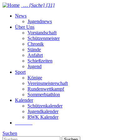
…
[Suche]
[31]
News
Jugendnews
Über Uns
Vorstandschaft
Schützenmeister
Chronik
Stände
Anfahrt
Schießzeiten
Jugend
Sport
Könige
Vereinsmeisterschaft
Rundenwettkampf
Sommer­biathlon
Kalender
Schützenkalender
Jugendkalender
RWK Kalender
Suchen
Suchen