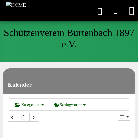
Schützenverein Burtenbach 1897
e.V.
Kalender
Kategorien
Schlagwörter