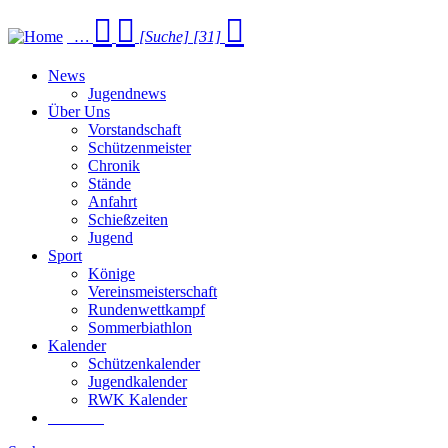
…
[Suche]
[31]
News
Jugendnews
Über Uns
Vorstandschaft
Schützenmeister
Chronik
Stände
Anfahrt
Schießzeiten
Jugend
Sport
Könige
Vereinsmeisterschaft
Rundenwettkampf
Sommer­biathlon
Kalender
Schützenkalender
Jugendkalender
RWK Kalender