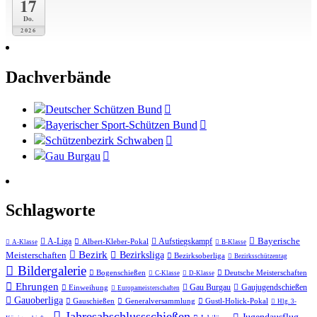
17
Do.
2026
Dachverbände
Deutscher Schützen Bund
Bayerischer Sport-Schützen Bund
Schützenbezirk Schwaben
Gau Burgau
Schlagworte
Bayerische
A-Liga
Aufstiegskampf
Albert-Kleber-Pokal
A-Klasse
B-Klasse
Bezirk
Meisterschaften
Bezirksliga
Bezirksoberliga
Bezirksschützentag
Bildergalerie
Bogenschießen
Deutsche Meisterschaften
C-Klasse
D-Klasse
Ehrungen
Gau Burgau
Gaujugendschießen
Einweihung
Europameisterschaften
Gauoberliga
Gauschießen
Generalversammlung
Gustl-Holick-Pokal
Hlg. 3-
Jahres­abschluss­schießen