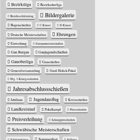
Bezirksliga
Bezirksoberliga
Bildergalerie
Bezirksschützentag
Bogenschießen
C-Klasse
D-Klasse
Ehrungen
Deutsche Meisterschaften
Einweihung
Europameisterschaften
Gau Burgau
Gaujugendschießen
Gauoberliga
Gauschießen
Generalversammlung
Gustl-Holick-Pokal
Hlg. 3-Königsschießen
Jahres­abschluss­schießen
Jugendausflug
Jubiläum
Kreisschießen
Landkreislauf
Pokalkampf
Preisschießen
Preisverleihung
Schnupperschießen
Schwäbische Meisterschaften
Sommerfest
Schützenkönig
Stiftung