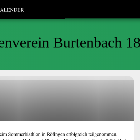
ALENDER
enverein Burtenbach 18
beim Sommerbiathlon in Röfingen erfolgreich teilgenommen.