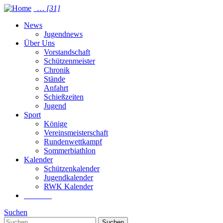
…
[31]
News
Jugendnews
Über Uns
Vorstandschaft
Schützenmeister
Chronik
Stände
Anfahrt
Schießzeiten
Jugend
Sport
Könige
Vereinsmeisterschaft
Rundenwettkampf
Sommer­biathlon
Kalender
Schützenkalender
Jugendkalender
RWK Kalender
Suchen
Suchen