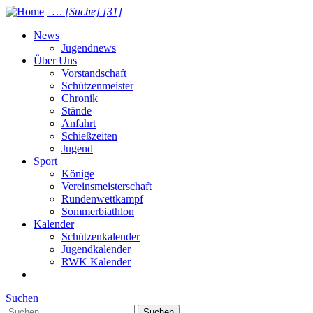
…
[Suche]
[31]
News
Jugendnews
Über Uns
Vorstandschaft
Schützenmeister
Chronik
Stände
Anfahrt
Schießzeiten
Jugend
Sport
Könige
Vereinsmeisterschaft
Rundenwettkampf
Sommer­biathlon
Kalender
Schützenkalender
Jugendkalender
RWK Kalender
Suchen
Suchen