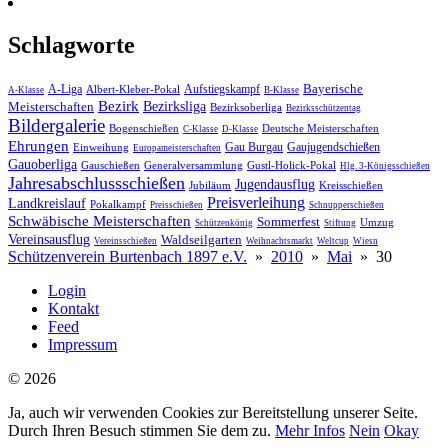
Schlagworte
Bayerische
A-Liga
Aufstiegskampf
Albert-Kleber-Pokal
A-Klasse
B-Klasse
Bezirk
Meisterschaften
Bezirksliga
Bezirksoberliga
Bezirksschützentag
Bildergalerie
Bogenschießen
Deutsche Meisterschaften
C-Klasse
D-Klasse
Ehrungen
Gau Burgau
Gaujugendschießen
Einweihung
Europameisterschaften
Gauoberliga
Gauschießen
Generalversammlung
Gustl-Holick-Pokal
Hlg. 3-Königsschießen
Jahres­abschluss­schießen
Jugendausflug
Jubiläum
Kreisschießen
Preisverleihung
Landkreislauf
Pokalkampf
Preisschießen
Schnupperschießen
Schwäbische Meisterschaften
Sommerfest
Umzug
Schützenkönig
Stiftung
Vereinsausflug
Waldseilgarten
Vereinsschießen
Weihnachtsmarkt
Weltcup
Wiesn
Schützenverein Burtenbach 1897 e.V.
»
2010
»
Mai
»
30
Login
Kontakt
Feed
Impressum
© 2026
Ja, auch wir verwenden Cookies zur Bereitstellung unserer Seite.
Durch Ihren Besuch stimmen Sie dem zu.
Mehr Infos
Nein
Okay