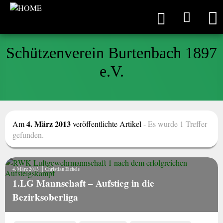
Schützenverein Burtenbach 1897
e.V.
4. März 2013
Am
veröffentlichte Artikel
- Es wurde 1 Treffer
gefunden.
||
4. März 2013
Christian Eichele
1.LG Mannschaft – Aufstieg in die
Bezirksoberliga