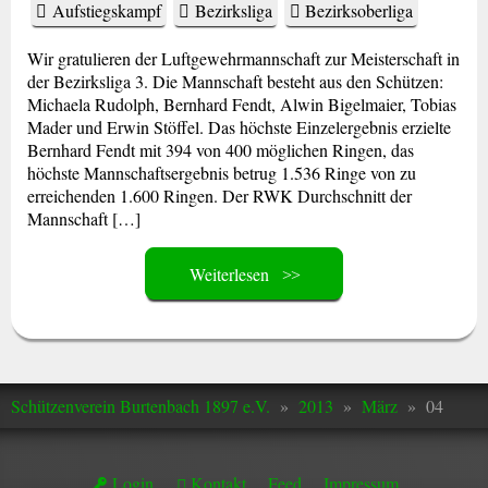
Aufstiegskampf
Bezirksliga
Bezirksoberliga
Wir gratulieren der Luftgewehrmannschaft zur Meisterschaft in
der Bezirksliga 3. Die Mannschaft besteht aus den Schützen:
Michaela Rudolph, Bernhard Fendt, Alwin Bigelmaier, Tobias
Mader und Erwin Stöffel. Das höchste Einzelergebnis erzielte
Bernhard Fendt mit 394 von 400 möglichen Ringen, das
höchste Mannschaftsergebnis betrug 1.536 Ringe von zu
erreichenden 1.600 Ringen. Der RWK Durchschnitt der
Mannschaft […]
Weiterlesen
Schützenverein Burtenbach 1897 e.V.
»
2013
»
März
»
04
Login
Kontakt
Feed
Impressum